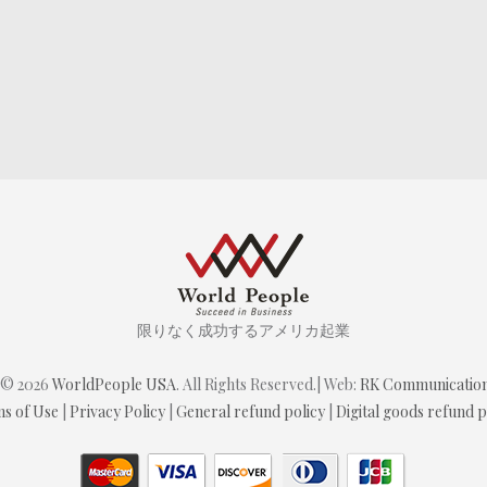
限りなく成功するアメリカ起業
 © 2026
WorldPeople USA
. All Rights Reserved.| Web:
RK Communicatio
s of Use
|
Privacy Policy
|
General refund policy
|
Digital goods refund p