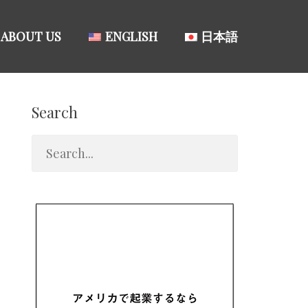
ABOUT US
ENGLISH
日本語
Search