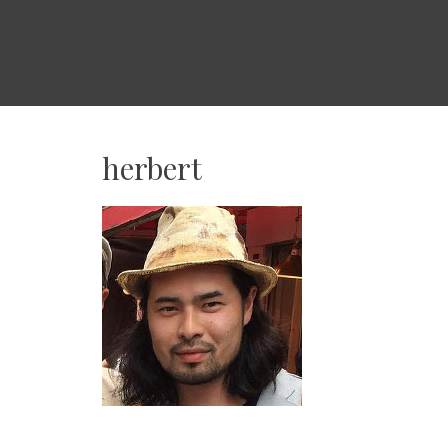
WORLDPEOPLE
USA
日
本
herbert
人
ビ
ジ
ネ
ス
の
ア
メ
リ