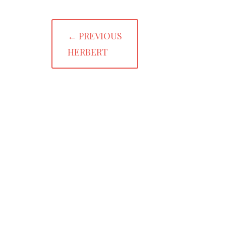
カ
進
Post
出
← PREVIOUS
navigation
支
PREVIOUS
HERBERT
援
POST: