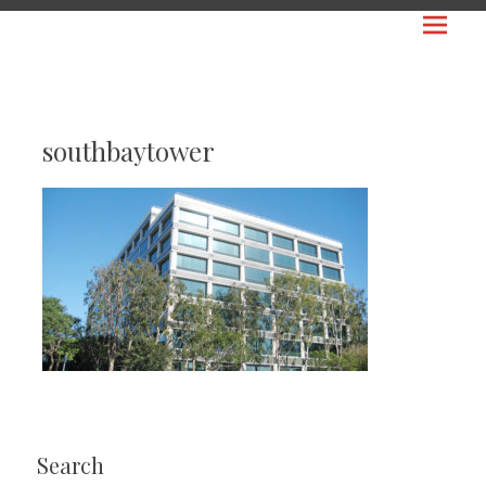
Prima
WORLDPEOPLE
Menu
USA
日
本
southbaytower
人
ビ
ジ
ネ
ス
の
ア
メ
リ
カ
Search