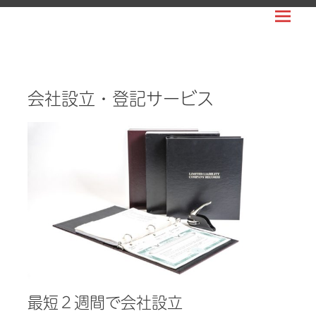
Prima
WORLDPEOPLE
Menu
USA
日
本
会社設立・登記サービス
人
ビ
ジ
ネ
ス
の
ア
メ
リ
カ
最短２週間で会社設立