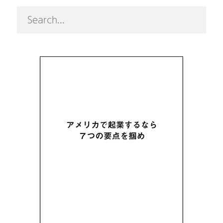
進
出
支
援