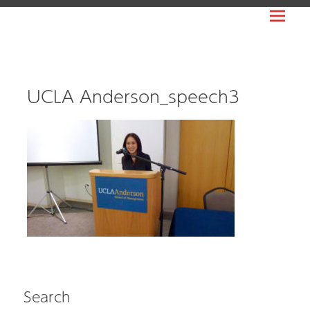
Prima
WORLDPEOPLE
Menu
USA
日
本
UCLA Anderson_speech3
人
ビ
ジ
ネ
ス
の
ア
メ
リ
カ
Search