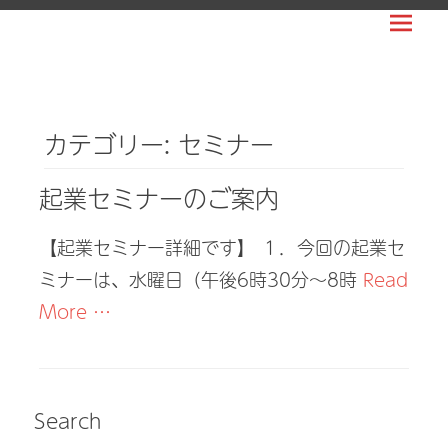
Prima
WORLDPEOPLE
Menu
USA
日
本
カテゴリー:
セミナー
人
ビ
起業セミナーのご案内
ジ
ネ
【起業セミナー詳細です】 １．今回の起業セ
ス
ミナーは、水曜日（午後6時30分～8時
Read
の
More …
ア
メ
リ
Search
カ