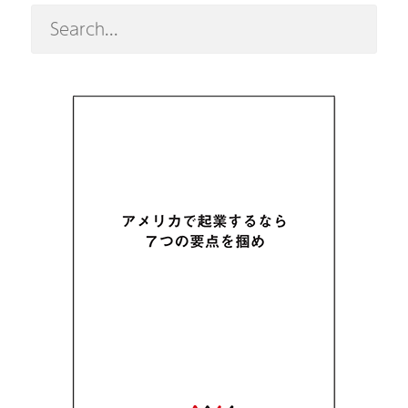
進
出
支
援